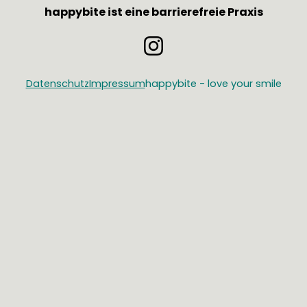
happybite ist eine barrierefreie Praxis
I
n
s
Datenschutz
Impressum
happybite - love your smile
t
a
g
r
a
m