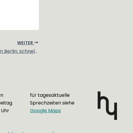
WEITER
Zahnschmerzen in Berlin: schnelle Hilfe bei happybite
en
für tagesaktuelle
eitag
Sprechzeiten siehe
 Uhr
Google Maps