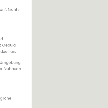
en“. Nichts
nd
t Geduld,
duell an.
ie Umgebung
n aufzubauen
ägliche