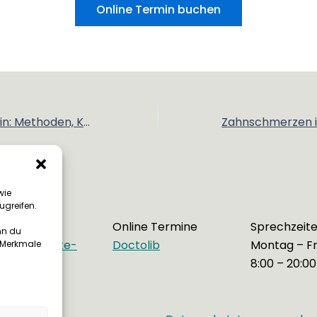
Online Termin buchen
Bleaching in Berlin: Methoden, Kosten und mehr
wie
ugreifen.
Online Termine
Sprechzeit
nn du
lo@happybite-
Doctolib
Montag – Fr
e Merkmale
in.de
8:00 – 20:00