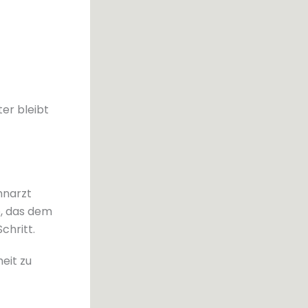
er bleibt
hnarzt
o, das dem
chritt.
eit zu