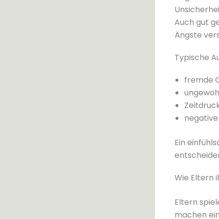
Unsicherhe
Auch gut g
Ängste ver
Typische Au
fremde 
ungewoh
Zeitdruc
negative
Ein einfüh
entscheide
Wie Eltern 
Eltern spie
machen ein