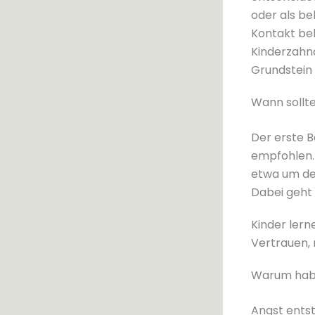
oder als be
Kontakt beh
Kinderzahna
Grundstein 
Wann sollte
Der erste B
empfohlen. 
etwa um den
Dabei geht
Kinder lern
Vertrauen, 
Warum habe
Angst ents