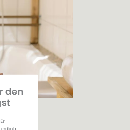
ür den
gst
 Er
ändlich