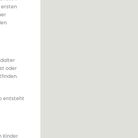
 ersten
mer
den
ndalter
st oder
tfinden.
o entsteht
n Kinder