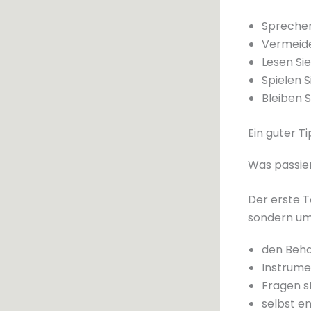
Sprechen
Vermeide
Lesen Si
Spielen 
Bleiben S
Ein guter Ti
Was passie
Der erste T
sondern um 
den Beha
Instrume
Fragen s
selbst en