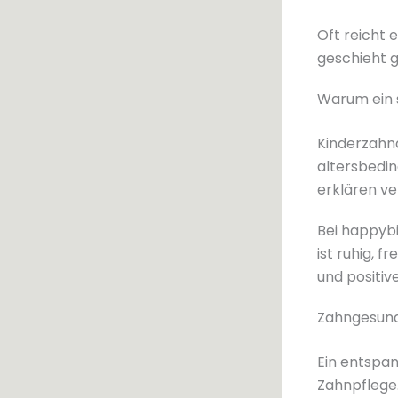
Oft reicht 
geschieht g
Warum ein s
Kinderzahnä
altersbedin
erklären ve
Bei happybi
ist ruhig, 
und positive
Zahngesundh
Ein entspan
Zahnpflege.