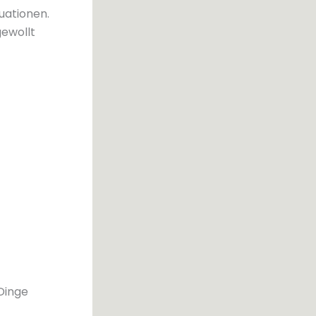
uationen.
gewollt
 Dinge