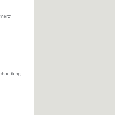
hmerz“
Behandlung,