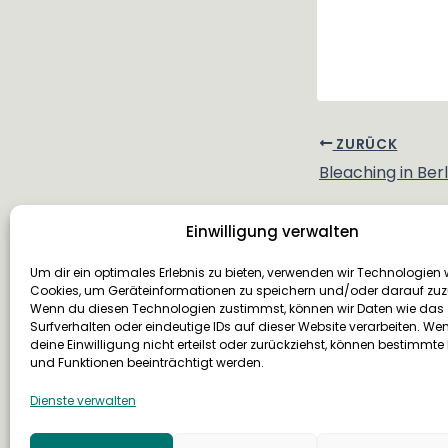
ZURÜCK
Einwilligung verwalten
Um dir ein optimales Erlebnis zu bieten, verwenden wir Technologien 
Cookies, um Geräteinformationen zu speichern und/oder darauf zuz
Wenn du diesen Technologien zustimmst, können wir Daten wie das
Adresse
Telefon
Mail
Surfverhalten oder eindeutige IDs auf dieser Website verarbeiten. We
Lehrter Straße 23b
+49 30 2200 4790
hal
deine Einwilligung nicht erteilst oder zurückziehst, können bestimmt
und Funktionen beeinträchtigt werden.
10557 Berlin
berl
Dienste verwalten