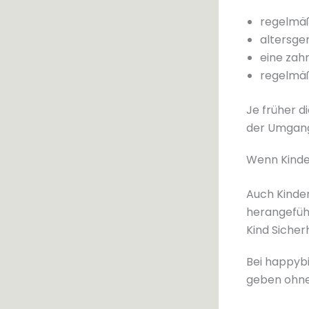
regelmäß
altersge
eine zah
regelmäß
Je früher d
der Umgang
Wenn Kinde
Auch Kinde
herangeführ
Kind Sicherh
Bei happybi
geben ohne