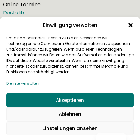
Online Termine
Doctolib
Sprechzeiten
Einwilligung verwalten
Montag – Freitag
8:00 – 20:00 Uhr
Um dir ein optimales Erlebnis zu bieten, verwenden wir
Technologien wie Cookies, um Geräteinformationen zu speichern
für tagesaktuelle Sprechzeiten siehe
Google Maps
und/oder darauf zuzugreifen. Wenn du diesen Technologien
zustimmst, können wir Daten wie das Surfverhalten oder eindeutige
IDs auf dieser Website verarbeiten. Wenn du deine Einwilligung
nicht erteilst oder zurückziehst, können bestimmte Merkmale und
Funktionen beeinträchtigt werden.
Dienste verwalten
happybite ist eine barrierefreie Praxis
Akzeptieren
I
Ablehnen
n
s
Einstellungen ansehen
Datenschutz
Impressum
happybite - love your smile
English