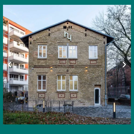
Transparenz schafft Vertrauen
Ein wesentlicher Aspekt unserer
Philosophie ist die offene und
transparente Kommunikation. Wir
erklären Ihnen jeden Behandlungsschritt
klar verständlich und ohne Fachjargon.
Sie wissen jederzeit, was wir tun – und
warum. Auf diese Weise möchten wir
Ihnen die Unsicherheit nehmen und
aktiv zu Ihrem Wohlbefinden beitragen.