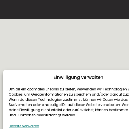
Einwilligung verwalten
Um dir ein optimales Erlebnis zu bieten, verwenden wir Technologien 
Cookies, um Geräteinformationen zu speichern und/oder darauf zuz
Wenn du diesen Technologien zustimmst, können wir Daten wie das
Adresse
Telefon
Mail
Surfverhalten oder eindeutige IDs auf dieser Website verarbeiten. We
Lehrter Straße 23b
+49 30 2200 4790
hal
deine Einwilligung nicht erteilst oder zurückziehst, können bestimmt
und Funktionen beeinträchtigt werden.
10557 Berlin
berl
Dienste verwalten