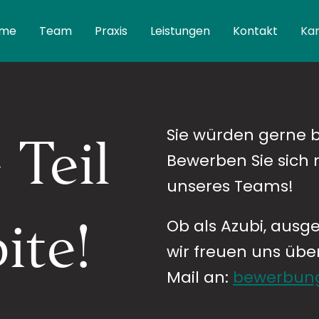
me
Team
Praxis
Leistungen
Kontakt
Kar
Sie würden gerne b
 Teil
Bewerben Sie sich 
unseres Teams!
ite!
Ob als Azubi, ausge
wir freuen uns üb
Mail an:
bewerbung