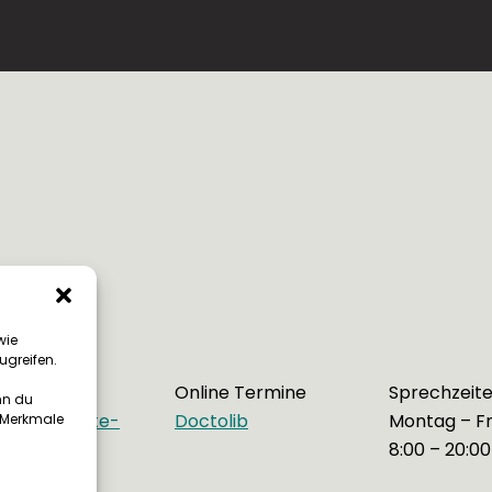
wie
ugreifen.
Online Termine
Sprechzeit
nn du
lo@happybite-
Doctolib
Montag – Fr
e Merkmale
in.de
8:00 – 20:00