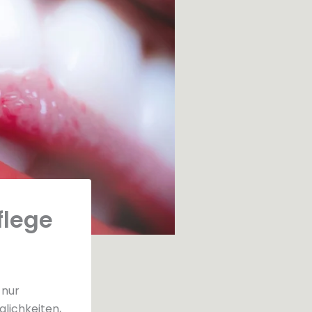
flege
 nur
glichkeiten,