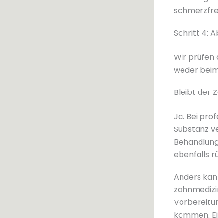
schmerzfrei
Schritt 4: 
Wir prüfen 
weder beim
Bleibt der 
Ja. Bei pro
Substanz ve
Behandlung 
ebenfalls r
Anders kan
zahnmedizi
Vorbereitu
kommen. Ein