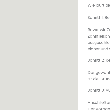
Wie läuft d
Schritt 1: 
Bevor wir Z
Zahnfleisch
ausgeschlo
eignet und 
Schritt 2: 
Der gewählt
ist die Gru
Schritt 3: 
Anschließen
Der Vorgang