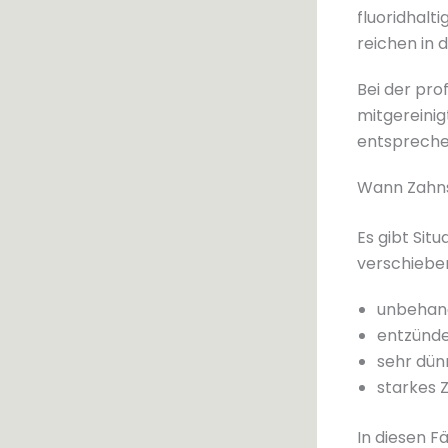
fluoridhalt
reichen in 
Bei der pro
mitgereinig
entsprechen
Wann Zahnsc
Es gibt Sit
verschieben
unbehand
entzünde
sehr dü
starkes 
In diesen F