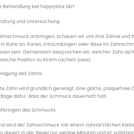
ie Behandlung bei happybite ab?
Beratung und Untersuchung
ahnschmuck anbringen, schauen wir uns Ihre Zähne und I
 in Ruhe an. Karies, Entzündungen oder Risse im Zahnsc
ssen sein. Gemeinsam besprechen wir, welcher Zahn sic
welche Position zu Ihrem Lächeln passt.
Reinigung des Zahns
e Zahn wird gründlich gereinigt. Eine glatte, plaquefreie
ndlage dafür, dass der Schmuck dauerhaft hält.
Aufbringen des Schmucks
d wird der Zahnschmuck mit einem zahnärztlichen Klebsto
 dauert in der Regel nur wenige Minuten und ist vollstän