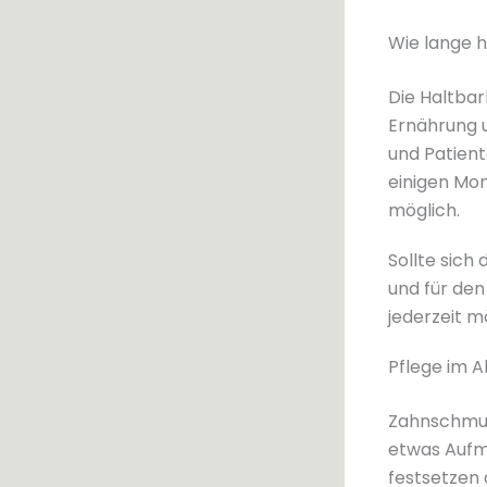
Wie lange 
Die Haltba
Ernährung 
und Patien
einigen Mon
möglich.
Sollte sich
und für den
jederzeit m
Pflege im A
Zahnschmuck
etwas Aufm
festsetzen 