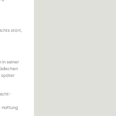
ichts stört,
 in seiner
pädischen
 später
nicht-
r Haftung