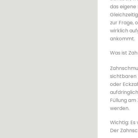
das eigene 
Gleichzeiti
zur Frage,
wirklich au
ankommt.
Was ist Za
Zahnschmuck
sichtbaren 
oder Eckzah
aufdringlic
Füllung am
werden.
Wichtig: Es
Der Zahnsch