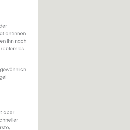
 der
atientinnen
en ihn nach
 problemlos
ungewöhnlich
gel
rt aber
chneller
rste,