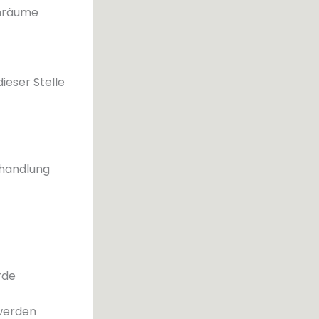
enräume
ieser Stelle
ehandlung
rde
 werden