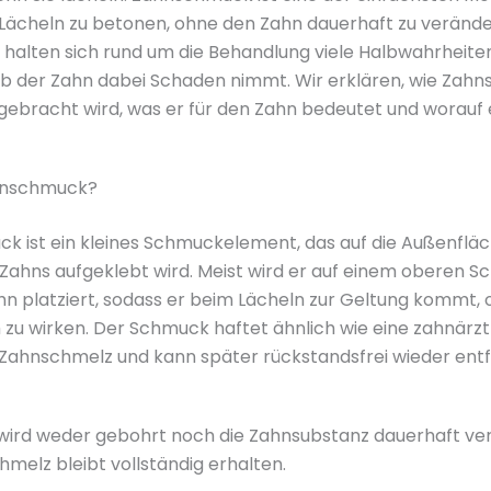
Lächeln zu betonen, ohne den Zahn dauerhaft zu verände
g halten sich rund um die Behandlung viele Halbwahrheiten
 ob der Zahn dabei Schaden nimmt. Wir erklären, wie Zah
fgebracht wird, was er für den Zahn bedeutet und worauf 
hnschmuck?
 ist ein kleines Schmuckelement, das auf die Außenfläc
Zahns aufgeklebt wird. Meist wird er auf einem oberen S
n platziert, sodass er beim Lächeln zur Geltung kommt,
h zu wirken. Der Schmuck haftet ähnlich wie eine zahnärzt
 Zahnschmelz und kann später rückstandsfrei wieder ent
 wird weder gebohrt noch die Zahnsubstanz dauerhaft ve
melz bleibt vollständig erhalten.