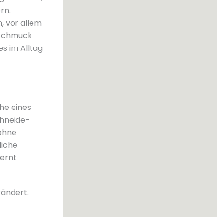
rn.
, vor allem
nschmuck
es im Alltag
he eines
chneide-
 ohne
liche
fernt
rändert.