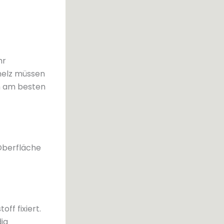
hr
hmelz müssen
h am besten
 Oberfläche
ff fixiert.
dig